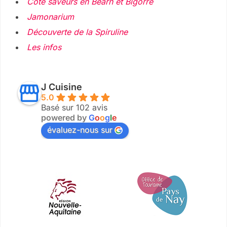
Côté saveurs en Béarn et Bigorre
Jamonarium
Découverte de la Spiruline
Les infos
J Cuisine
5.0
Basé sur 102 avis
powered by
G
o
o
g
l
e
évaluez-nous sur