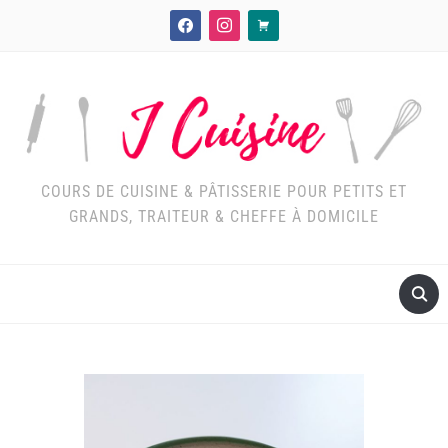
facebook
instagram
cart
COURS DE CUISINE & PÂTISSERIE POUR PETITS ET
GRANDS, TRAITEUR & CHEFFE À DOMICILE