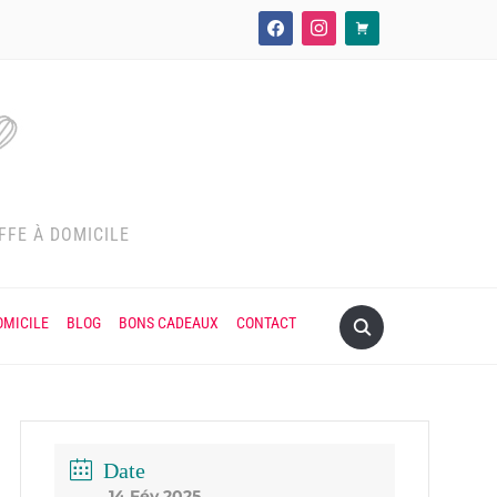
facebook
instagram
cart
FFE À DOMICILE
OMICILE
BLOG
BONS CADEAUX
CONTACT
Date
14 Fév 2025