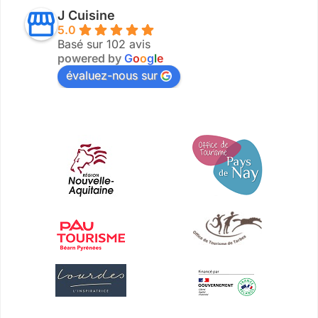
J Cuisine
5.0
Basé sur 102 avis
powered by
G
o
o
g
l
e
évaluez-nous sur