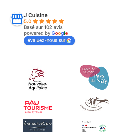
J Cuisine
5.0
Basé sur 102 avis
powered by
G
o
o
g
l
e
évaluez-nous sur