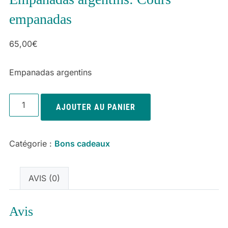
empanadas
65,00
€
Empanadas argentins
quantité
AJOUTER AU PANIER
de
Empanadas
argentins:
Catégorie :
Bons cadeaux
Cours
empanadas
AVIS (0)
Avis