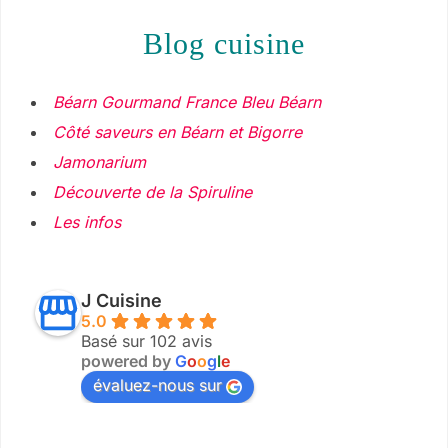
blog cuisine
Béarn Gourmand France Bleu Béarn
Côté saveurs en Béarn et Bigorre
Jamonarium
Découverte de la Spiruline
Les infos
J Cuisine
5.0
Basé sur 102 avis
powered by
G
o
o
g
l
e
évaluez-nous sur