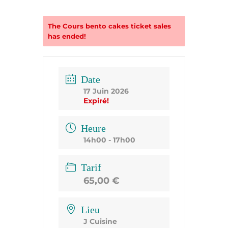
The
Cours bento cakes
ticket sales
has ended!
Date
17 Juin 2026
Expiré!
Heure
14h00 - 17h00
Tarif
65,00 €
Lieu
J Cuisine