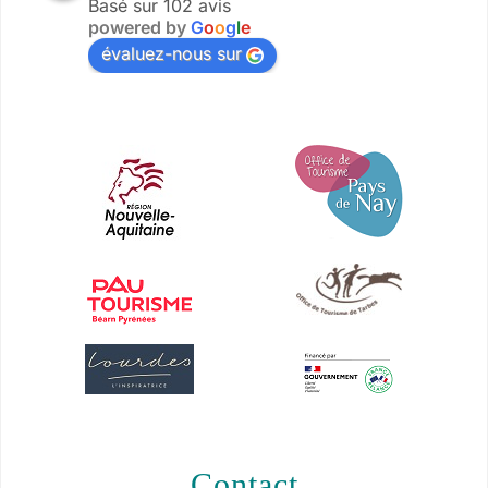
Basé sur 102 avis
powered by
G
o
o
g
l
e
évaluez-nous sur
contact