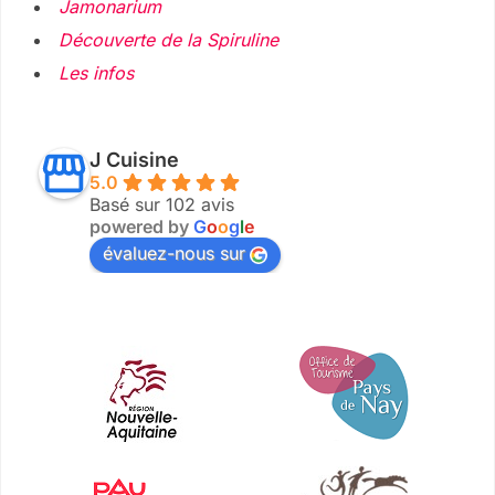
Jamonarium
Découverte de la Spiruline
Les infos
J Cuisine
5.0
Basé sur 102 avis
powered by
G
o
o
g
l
e
évaluez-nous sur