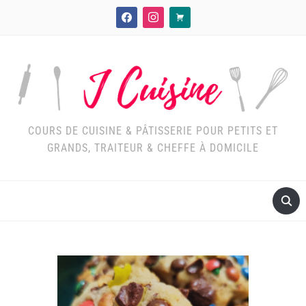
facebook
instagram
cart
COURS DE CUISINE & PÂTISSERIE POUR PETITS ET
GRANDS, TRAITEUR & CHEFFE À DOMICILE