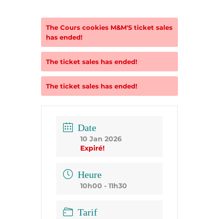
The
Cours cookies M&M'S
ticket sales
has ended!
The
ticket sales has ended!
The
ticket sales has ended!
Date
10 Jan 2026
Expiré!
Heure
10h00 - 11h30
Tarif