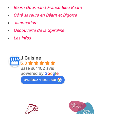
Béarn Gourmand France Bleu Béarn
Côté saveurs en Béarn et Bigorre
Jamonarium
Découverte de la Spiruline
Les infos
J Cuisine
5.0
Basé sur 102 avis
powered by
G
o
o
g
l
e
évaluez-nous sur