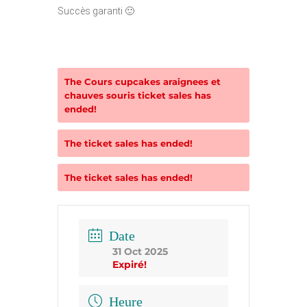
Succès garanti 🙂
The
Cours cupcakes araignees et
chauves souris
ticket sales has
ended!
The
ticket sales has ended!
The
ticket sales has ended!
Date
31 Oct 2025
Expiré!
Heure