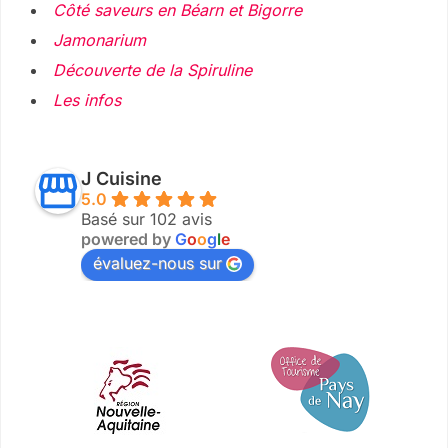
Côté saveurs en Béarn et Bigorre
Jamonarium
Découverte de la Spiruline
Les infos
J Cuisine
5.0
Basé sur 102 avis
powered by
G
o
o
g
l
e
évaluez-nous sur