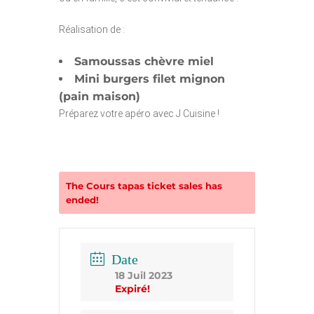
Réalisation de :
Samoussas chèvre miel
Mini burgers filet mignon
(pain maison)
Préparez votre apéro avec J Cuisine !
The
Cours tapas
ticket sales has
ended!
Date
18 Juil 2023
Expiré!